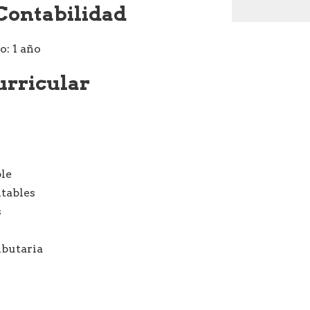
 Contabilidad
: 1 año
urricular
le
ntables
s
ibutaria